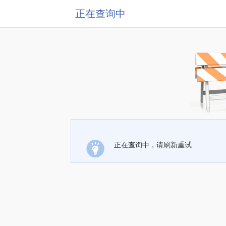
正在查询中
正在查询中，请刷新重试